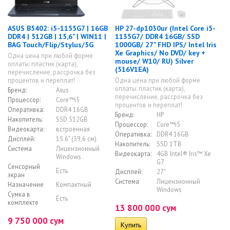
ASUS B5402: i5-1155G7 | 16GB
HP 27-dp1030ur (Intel Core i5-
DDR4 | 512GB | 15,6" | WIN11 |
1135G7/ DDR4 16GB/ SSD
BAG Touch/Flip/Stylus/5G
1000GB/ 27" FHD IPS/ Intel Iris
Xe Graphics/ No DVD/ key +
Одна цена при любой форме
mouse/ W10/ RU) Silver
оплаты: пластик (карта),
(516V1EA)
перечисление, рассрочка без
процентов и переплат!
Одна цена при любой форме
оплаты: пластик (карта),
Бренд:
Asus
перечисление, рассрочка без
Процессор:
Core™i5
процентов и переплат!
Оперативка:
DDR4 16GB
Бренд:
HP
Накопитель:
SSD 512GB
Процессор:
Core™i5
Видеокарта:
встроенная
Оперативка:
DDR4 16GB
Дисплей:
15.6" (39,6 см)
Накопитель:
SSD 1TB
Система
Лицензионный
Видеокарта:
4GB Intel® Iris™ Xe
Windows
G7
Сенсорный
Есть
Дисплей:
27"
экран
Система
Лицензионный
Назначение
Компактный
Windows
Сумка в
Есть
комплекте
13 800 000 сум
9 750 000 сум