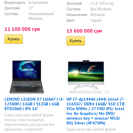
Видеокарта:
встроенная
Дисплей:
15.6" (39,6 см)
Дисплей:
27"
Система
Без Windows
Система
Лицензионный
Назначение
Игровой
Windows
Цвет
Серый
11 100 000 сум
15 600 000 сум
LENOVO LEGION S7 16IAH7 | i5-
HP 27-dp1444d (444) (Intel i7-
12500H | 16GB | 512GB | 6GB
1165G7/ DDR4 16GB/ SSD 1TB
RTX3060 | IPS 16"
PCIe NVMe / 27 FHD IPS/ Intel
Iris Xe Graphics/ No DVD/
Одна цена при любой форме
wireless key + mouse/ W10/
оплаты: пластик(карта),
RU) Silver (4F670PA)
перечисления, рассрочка без
процентов и переплат!
Одна цена при любой форме