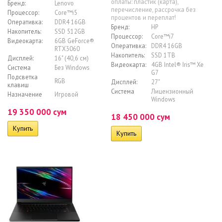
оплаты: пластик (карта),
Бренд:
Lenovo
перечисление, рассрочка без
Процессор:
Core™i5
процентов и переплат!
Оперативка:
DDR4 16GB
Бренд:
HP
Накопитель:
SSD 512GB
Процессор:
Core™i7
Видеокарта:
6GB GeForce®
Оперативка:
DDR4 16GB
RTX3060
Накопитель:
SSD 1TB
Дисплей:
16" (40,6 см)
Видеокарта:
4GB Intel® Iris™ Xe
Система
Без Windows
G7
Подсветка
RGB
Дисплей:
27"
клавиш
Система
Лицензионный
Назначение
Игровой
Windows
19 350 000 сум
18 450 000 сум