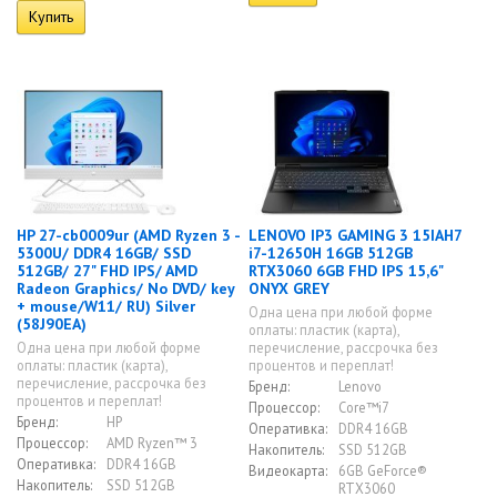
HP 27-cb0009ur (AMD Ryzen 3 -
LENOVO IP3 GAMING 3 15IAH7
5300U/ DDR4 16GB/ SSD
i7-12650H 16GB 512GB
512GB/ 27" FHD IPS/ AMD
RTX3060 6GB FHD IPS 15,6"
Radeon Graphics/ No DVD/ key
ONYX GREY
+ mouse/W11/ RU) Silver
Одна цена при любой форме
(58J90EA)
оплаты: пластик (карта),
Одна цена при любой форме
перечисление, рассрочка без
оплаты: пластик (карта),
процентов и переплат!
перечисление, рассрочка без
Бренд:
Lenovo
процентов и переплат!
Процессор:
Core™i7
Бренд:
HP
Оперативка:
DDR4 16GB
Процессор:
AMD Ryzen™ 3
Накопитель:
SSD 512GB
Оперативка:
DDR4 16GB
Видеокарта:
6GB GeForce®
Накопитель:
SSD 512GB
RTX3060