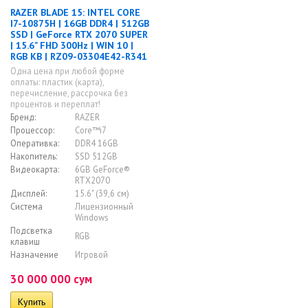
RAZER BLADE 15: INTEL CORE
I7-10875H | 16GB DDR4 | 512GB
SSD | GeForce RTX 2070 SUPER
| 15.6" FHD 300Hz | WIN 10 |
RGB KB | RZ09-03304E42-R341
Одна цена при любой форме
оплаты: пластик (карта),
перечисление, рассрочка без
процентов и переплат!
Бренд:
RAZER
Процессор:
Core™i7
Оперативка:
DDR4 16GB
Накопитель:
SSD 512GB
Видеокарта:
6GB GeForce®
RTX2070
Дисплей:
15.6" (39,6 см)
Система
Лицензионный
Windows
Подсветка
RGB
клавиш
Назначение
Игровой
30 000 000 сум