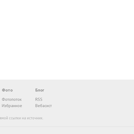
Фото
Блог
Фотопоток
RSS
Избранное
Вебасист
ямой ссылки на источник.