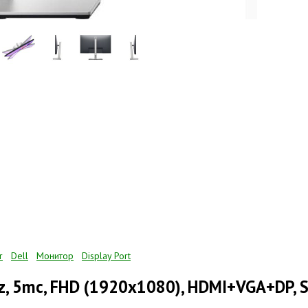
r
Dell
Монитор
Display Port
Hz, 5mc, FHD (1920x1080), HDMI+VGA+DP, S