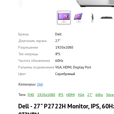
Бренд:
Dell
Диагональ экрана
27"
Разрешение
1920x1080
Тип матрицы
IPS
Частота обновления
60Hz
Разъемы подключения
VGA, HDMI, Display Port
Цвет
Серебряный
Категории:
Dell
Теги:
FHD
1920x1080
IPS
HDMI
VGA
27"
60hz
Silve
Dell - 27" P2722H Monitor, IPS, 60
отзывы