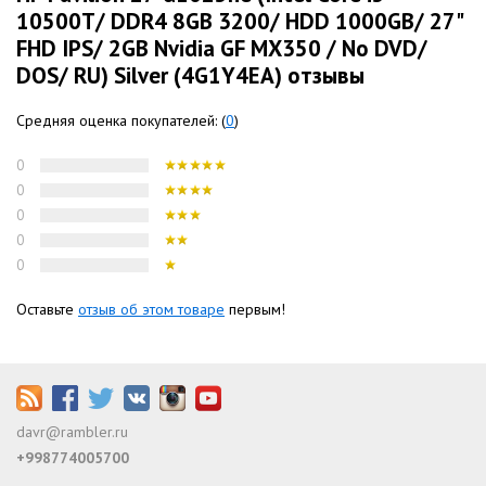
10500T/ DDR4 8GB 3200/ HDD 1000GB/ 27"
FHD IPS/ 2GB Nvidia GF MX350 / No DVD/
DOS/ RU) Silver (4G1Y4EA) отзывы
Средняя оценка покупателей: (
0
)
0
0
0
0
0
Оставьте
отзыв об этом товаре
первым!
davr@rambler.ru
+998774005700