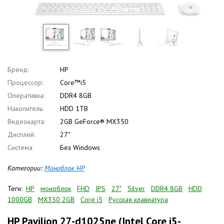
Бренд:
HP
Процессор:
Core™i5
Оперативка:
DDR4 8GB
Накопитель:
HDD 1TB
Видеокарта:
2GB GeForce® MX350
Дисплей:
27"
Система
Без Windows
Категории:
Моноблок HP
Теги:
HP
моноблок
FHD
IPS
27"
Silver
DDR4 8GB
HDD
1000GB
MX350 2GB
Core i5
Русская клавиатура
HP Pavilion 27-d1025ne (Intel Core i5-