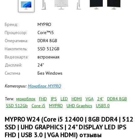
Бренд:
MYPRO
Процессор:
Core™i5
Оперативка:
DDR4 8GB
Накопитель:
SSD 512GB
Видеокарта:
встроенная
Дисплей:
24"
Система
Без Windows
Категории:
Моноблок MYPRO
Теги:
моноблок
FHD
IPS
LED
HDMI
VGA
24"
DDR4 8GB
SSD 512Gb
Core i5
MYPRO
UHD Graphics
USB3.0
MYPRO W24 (Core i5 12400 | 8GB DDR4 | 512
SSD | UHD GRAPHICS | 24" DISPLAY LED IPS
FHD | USB 3.0 | VGA HDMI) отзывы